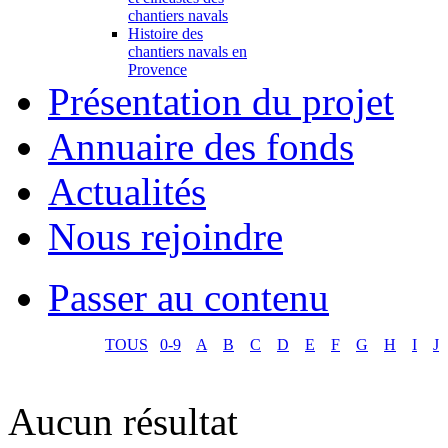
chantiers navals
Histoire des
chantiers navals en
Provence
Présentation du projet
Annuaire des fonds
Actualités
Nous rejoindre
Passer au contenu
TOUS
0-9
A
B
C
D
E
F
G
H
I
J
Aucun résultat