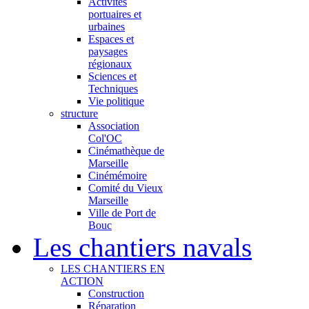
Activités
portuaires et
urbaines
Espaces et
paysages
régionaux
Sciences et
Techniques
Vie politique
structure
Association
Col'OC
Cinémathèque de
Marseille
Cinémémoire
Comité du Vieux
Marseille
Ville de Port de
Bouc
Les chantiers navals
LES CHANTIERS EN
ACTION
Construction
Réparation