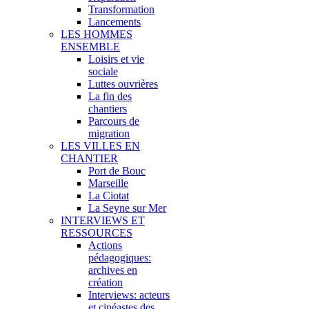
Transformation
Lancements
LES HOMMES
ENSEMBLE
Loisirs et vie
sociale
Luttes ouvrières
La fin des
chantiers
Parcours de
migration
LES VILLES EN
CHANTIER
Port de Bouc
Marseille
La Ciotat
La Seyne sur Mer
INTERVIEWS ET
RESSOURCES
Actions
pédagogiques:
archives en
création
Interviews: acteurs
et cinéastes des