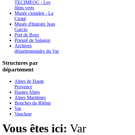
TECIMEOC - Les
films verts
Musée ciotaden - La
Ciotat
Musée d'histoire Jean
Garcin
Port de Bouc
Prieuré de Salagon
Archives
départementales du Var
Structures par
département
Alpes de Haute
Provence
Hautes Alpes
Alpes Maritimes
Bouches du Rhône
Var
Vaucluse
Vous êtes ici:
Var