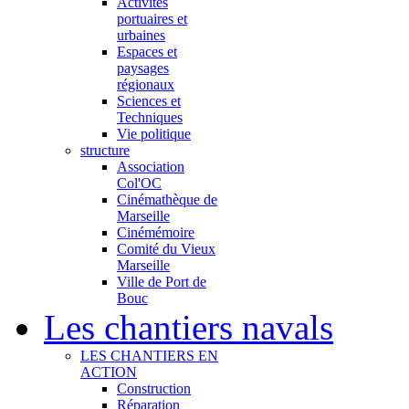
Activités
portuaires et
urbaines
Espaces et
paysages
régionaux
Sciences et
Techniques
Vie politique
structure
Association
Col'OC
Cinémathèque de
Marseille
Cinémémoire
Comité du Vieux
Marseille
Ville de Port de
Bouc
Les chantiers navals
LES CHANTIERS EN
ACTION
Construction
Réparation