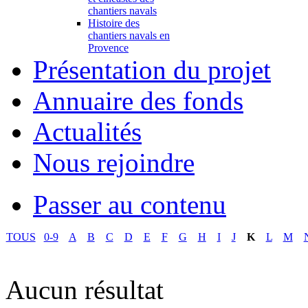
chantiers navals
Histoire des
chantiers navals en
Provence
Présentation du projet
Annuaire des fonds
Actualités
Nous rejoindre
Passer au contenu
TOUS
0-9
A
B
C
D
E
F
G
H
I
J
K
L
M
Aucun résultat