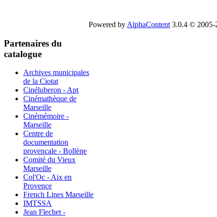
Powered by
AlphaContent
3.0.4 © 2005-2
Partenaires du
catalogue
Archives municipales
de la Ciotat
Cinéluberon - Apt
Cinémathèque de
Marseille
Cinémémoire -
Marseille
Centre de
documentation
provencale - Bollène
Comité du Vieux
Marseille
Col'Oc - Aix en
Provence
French Lines Marseille
IMTSSA
Jean Flechet -