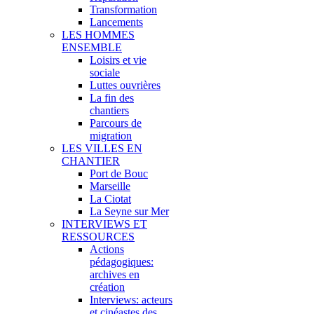
Transformation
Lancements
LES HOMMES
ENSEMBLE
Loisirs et vie
sociale
Luttes ouvrières
La fin des
chantiers
Parcours de
migration
LES VILLES EN
CHANTIER
Port de Bouc
Marseille
La Ciotat
La Seyne sur Mer
INTERVIEWS ET
RESSOURCES
Actions
pédagogiques:
archives en
création
Interviews: acteurs
et cinéastes des