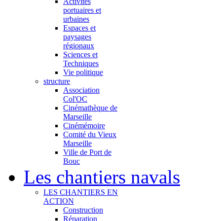
Activités
portuaires et
urbaines
Espaces et
paysages
régionaux
Sciences et
Techniques
Vie politique
structure
Association
Col'OC
Cinémathèque de
Marseille
Cinémémoire
Comité du Vieux
Marseille
Ville de Port de
Bouc
Les chantiers navals
LES CHANTIERS EN
ACTION
Construction
Réparation