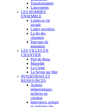
Transformation
Lancements
LES HOMMES
ENSEMBLE
Loisirs et vie
sociale
Luttes ouvrières
La fin des
chantiers
Parcours de
migration
LES VILLES EN
CHANTIER
Port de Bouc
Marseille
La Ciotat
La Seyne sur Mer
INTERVIEWS ET
RESSOURCES
Actions
pédagogiques:
archives en
création
Interviews: acteurs
et cinéastes des