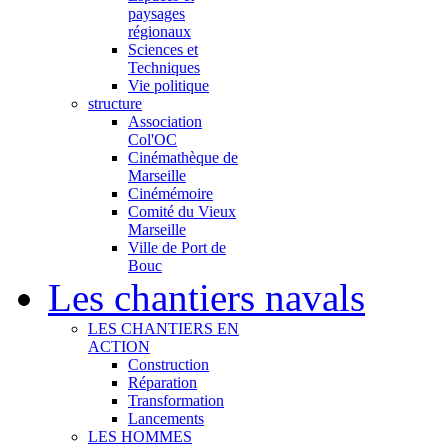
paysages
régionaux
Sciences et
Techniques
Vie politique
structure
Association
Col'OC
Cinémathèque de
Marseille
Cinémémoire
Comité du Vieux
Marseille
Ville de Port de
Bouc
Les chantiers navals
LES CHANTIERS EN
ACTION
Construction
Réparation
Transformation
Lancements
LES HOMMES