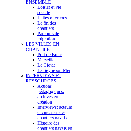
ENSEMBLE
Loisirs et vie
sociale
Luttes ouvrières
La fin des
chantiers
Parcours de
migration
LES VILLES EN
CHANTIER
Port de Bouc
Marseille
La Ciotat
La Seyne sur Mer
INTERVIEWS ET
RESSOURCES
Actions
pédagogiques:
archives en
création
Interviews: acteurs
et cinéastes des
chantiers navals
Histoire des
chantiers navals en