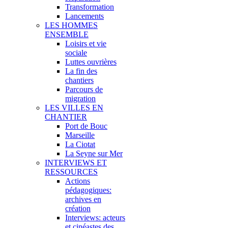
Transformation
Lancements
LES HOMMES
ENSEMBLE
Loisirs et vie
sociale
Luttes ouvrières
La fin des
chantiers
Parcours de
migration
LES VILLES EN
CHANTIER
Port de Bouc
Marseille
La Ciotat
La Seyne sur Mer
INTERVIEWS ET
RESSOURCES
Actions
pédagogiques:
archives en
création
Interviews: acteurs
et cinéastes des