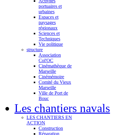
Activités
portuaires et
urbaines
Espaces et
paysages
régionaux
Sciences et
Techniques
Vie politique
structure
Association
Col'OC
Cinémathèque de
Marseille
Cinémémoire
Comité du Vieux
Marseille
Ville de Port de
Bouc
Les chantiers navals
LES CHANTIERS EN
ACTION
Construction
Réparation