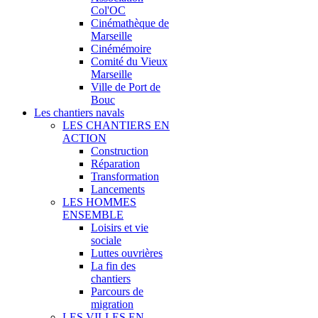
Col'OC
Cinémathèque de
Marseille
Cinémémoire
Comité du Vieux
Marseille
Ville de Port de
Bouc
Les chantiers navals
LES CHANTIERS EN
ACTION
Construction
Réparation
Transformation
Lancements
LES HOMMES
ENSEMBLE
Loisirs et vie
sociale
Luttes ouvrières
La fin des
chantiers
Parcours de
migration
LES VILLES EN