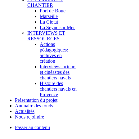
CHANTIER
Port de Bouc
Marseille
La Ciotat
La Seyne sur Mer
INTERVIEWS ET
RESSOURCES
Actions
pédagogiques:
archives en
création
Interviews: acteurs
et cinéastes des
chantiers navals
Histoire des
chantiers navals en
Provence
Présentation du projet
Annuaire des fonds
Actualités
Nous rejoindre
Passer au contenu