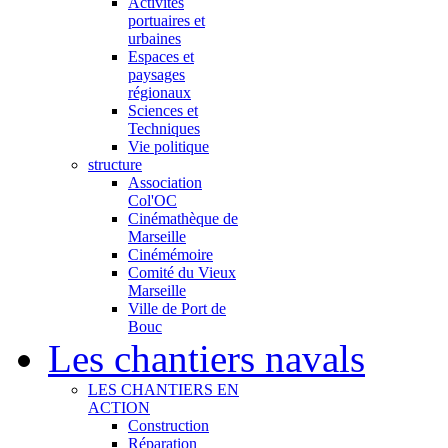
Activités
portuaires et
urbaines
Espaces et
paysages
régionaux
Sciences et
Techniques
Vie politique
structure
Association
Col'OC
Cinémathèque de
Marseille
Cinémémoire
Comité du Vieux
Marseille
Ville de Port de
Bouc
Les chantiers navals
LES CHANTIERS EN
ACTION
Construction
Réparation