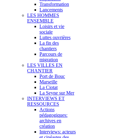
Transformation
Lancements
LES HOMMES
ENSEMBLE
Loisirs et vie
sociale
Luttes ouvrières
La fin des
chantiers
Parcours de
migration
LES VILLES EN
CHANTIER
Port de Bouc
Marseille
La Ciotat
La Seyne sur Mer
INTERVIEWS ET
RESSOURCES
Actions
pédagogiques:
archives en
création
Interviews: acteurs
et cinéastes des