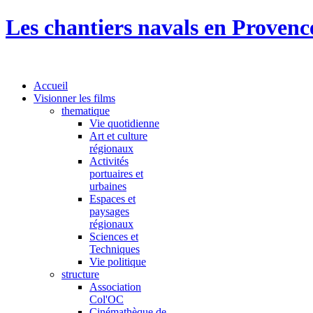
Les chantiers navals en Provenc
Accueil
Visionner les films
thematique
Vie quotidienne
Art et culture
régionaux
Activités
portuaires et
urbaines
Espaces et
paysages
régionaux
Sciences et
Techniques
Vie politique
structure
Association
Col'OC
Cinémathèque de