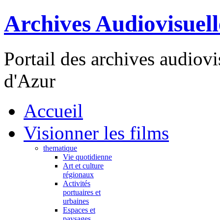
Archives Audiovisuel
Portail des archives audiov
d'Azur
Accueil
Visionner les films
thematique
Vie quotidienne
Art et culture
régionaux
Activités
portuaires et
urbaines
Espaces et
paysages