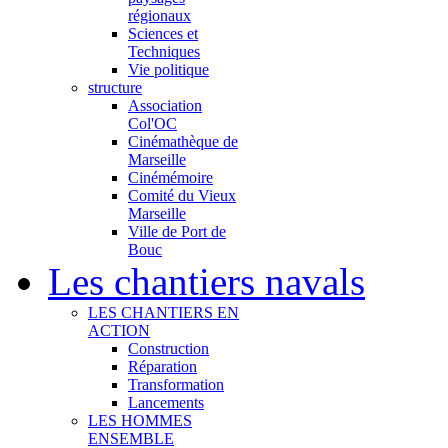
régionaux
Sciences et
Techniques
Vie politique
structure
Association
Col'OC
Cinémathèque de
Marseille
Cinémémoire
Comité du Vieux
Marseille
Ville de Port de
Bouc
Les chantiers navals
LES CHANTIERS EN
ACTION
Construction
Réparation
Transformation
Lancements
LES HOMMES
ENSEMBLE