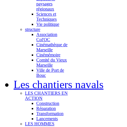
paysages
régionaux
Sciences et
Techniques
Vie politique
structure
Association
Col'OC
Cinémathèque de
Marseille
Cinémémoire
Comité du Vieux
Marseille
Ville de Port de
Bouc
Les chantiers navals
LES CHANTIERS EN
ACTION
Construction
Réparation
Transformation
Lancements
LES HOMMES