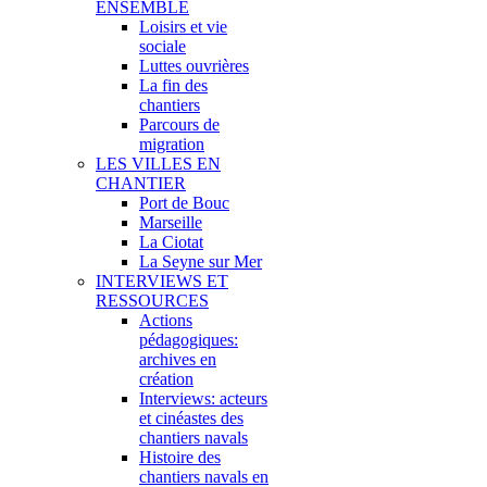
ENSEMBLE
Loisirs et vie
sociale
Luttes ouvrières
La fin des
chantiers
Parcours de
migration
LES VILLES EN
CHANTIER
Port de Bouc
Marseille
La Ciotat
La Seyne sur Mer
INTERVIEWS ET
RESSOURCES
Actions
pédagogiques:
archives en
création
Interviews: acteurs
et cinéastes des
chantiers navals
Histoire des
chantiers navals en