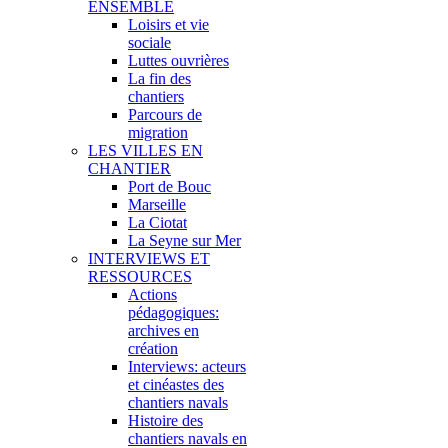
ENSEMBLE
Loisirs et vie
sociale
Luttes ouvrières
La fin des
chantiers
Parcours de
migration
LES VILLES EN
CHANTIER
Port de Bouc
Marseille
La Ciotat
La Seyne sur Mer
INTERVIEWS ET
RESSOURCES
Actions
pédagogiques:
archives en
création
Interviews: acteurs
et cinéastes des
chantiers navals
Histoire des
chantiers navals en