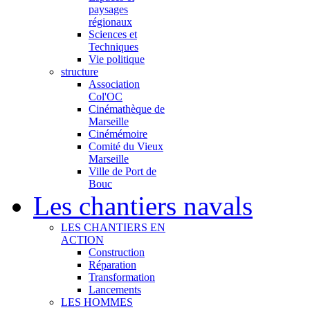
paysages
régionaux
Sciences et
Techniques
Vie politique
structure
Association
Col'OC
Cinémathèque de
Marseille
Cinémémoire
Comité du Vieux
Marseille
Ville de Port de
Bouc
Les chantiers navals
LES CHANTIERS EN
ACTION
Construction
Réparation
Transformation
Lancements
LES HOMMES