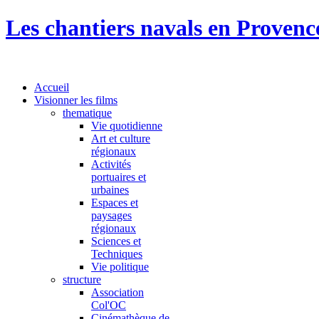
Les chantiers navals en Provenc
Accueil
Visionner les films
thematique
Vie quotidienne
Art et culture
régionaux
Activités
portuaires et
urbaines
Espaces et
paysages
régionaux
Sciences et
Techniques
Vie politique
structure
Association
Col'OC
Cinémathèque de