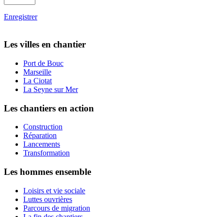
Enregistrer
Les villes en chantier
Port de Bouc
Marseille
La Ciotat
La Seyne sur Mer
Les chantiers en action
Construction
Réparation
Lancements
Transformation
Les hommes ensemble
Loisirs et vie sociale
Luttes ouvrières
Parcours de migration
La fin des chantiers