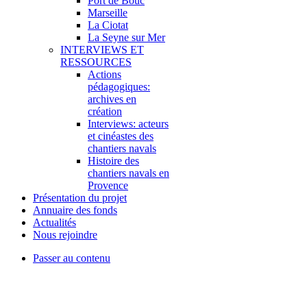
Port de Bouc
Marseille
La Ciotat
La Seyne sur Mer
INTERVIEWS ET
RESSOURCES
Actions
pédagogiques:
archives en
création
Interviews: acteurs
et cinéastes des
chantiers navals
Histoire des
chantiers navals en
Provence
Présentation du projet
Annuaire des fonds
Actualités
Nous rejoindre
Passer au contenu