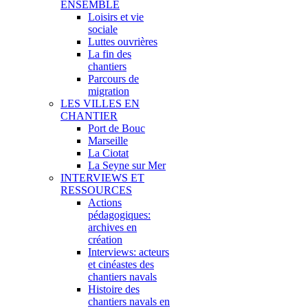
ENSEMBLE
Loisirs et vie
sociale
Luttes ouvrières
La fin des
chantiers
Parcours de
migration
LES VILLES EN
CHANTIER
Port de Bouc
Marseille
La Ciotat
La Seyne sur Mer
INTERVIEWS ET
RESSOURCES
Actions
pédagogiques:
archives en
création
Interviews: acteurs
et cinéastes des
chantiers navals
Histoire des
chantiers navals en