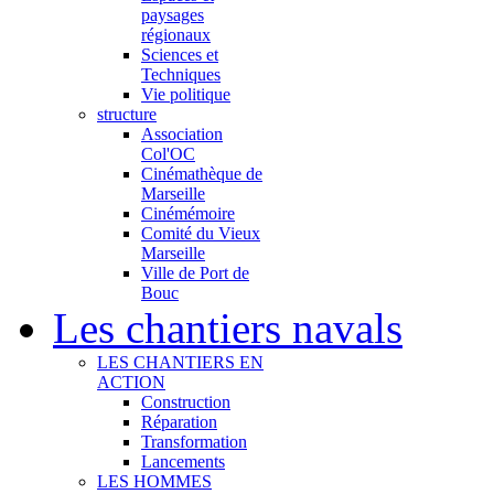
paysages
régionaux
Sciences et
Techniques
Vie politique
structure
Association
Col'OC
Cinémathèque de
Marseille
Cinémémoire
Comité du Vieux
Marseille
Ville de Port de
Bouc
Les chantiers navals
LES CHANTIERS EN
ACTION
Construction
Réparation
Transformation
Lancements
LES HOMMES