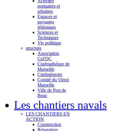
Activités
portuaires et
urbaines
Espaces et
paysages
régionaux
Sciences et
Techniques
Vie politique
structure
Association
Col'OC
Cinémathèque de
Marseille
Cinémémoire
Comité du Vieux
Marseille
Ville de Port de
Bouc
Les chantiers navals
LES CHANTIERS EN
ACTION
Construction
Réparation