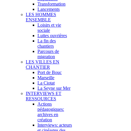
Transformation
Lancements
LES HOMMES
ENSEMBLE
Loisirs et vie
sociale
Luttes ouvrières
La fin des
chantiers
Parcours de
migration
LES VILLES EN
CHANTIER
Port de Bouc
Marseille
La Ciotat
La Seyne sur Mer
INTERVIEWS ET
RESSOURCES
Actions
pédagogiques:
archives en
création
Interviews: acteurs
et cinéastes des