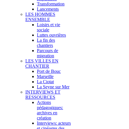
Transformation
Lancements
LES HOMMES
ENSEMBLE
Loisirs et vie
sociale
Luttes ouvrières
La fin des
chantiers
Parcours de
migration
LES VILLES EN
CHANTIER
Port de Bouc
Marseille
La Ciotat
La Seyne sur Mer
INTERVIEWS ET
RESSOURCES
Actions
pédagogiques:
archives en
création
Interviews: acteurs
et cinéastes des