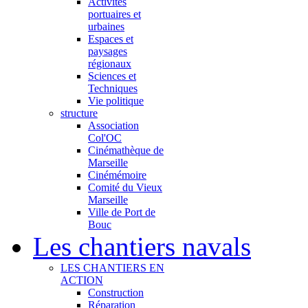
Activités
portuaires et
urbaines
Espaces et
paysages
régionaux
Sciences et
Techniques
Vie politique
structure
Association
Col'OC
Cinémathèque de
Marseille
Cinémémoire
Comité du Vieux
Marseille
Ville de Port de
Bouc
Les chantiers navals
LES CHANTIERS EN
ACTION
Construction
Réparation