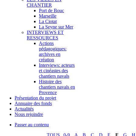
CHANTIER
Port de Bouc
Marseille
La Ciotat
La Seyne sur Mer
INTERVIEWS ET
RESSOURCES
Actions
pédagogiques:
archives en
création
Interviews: acteurs
et cinéastes des
chantiers navals
Histoire des
chantiers navals en
Provence
Présentation du projet
Annuaire des fonds
Actualités
Nous rejoindre
Passer au contenu
TOUS
0-9
A
B
C
D
E
F
G
H