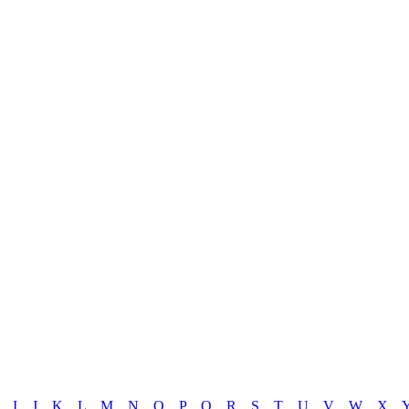
I
J
K
L
M
N
O
P
Q
R
S
T
U
V
W
X