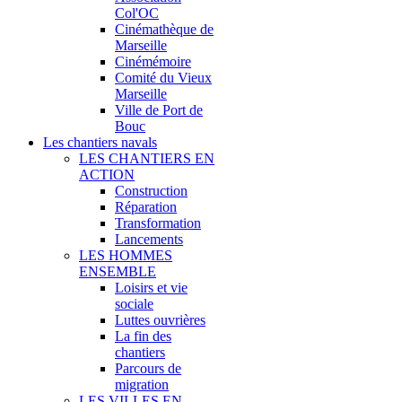
Col'OC
Cinémathèque de
Marseille
Cinémémoire
Comité du Vieux
Marseille
Ville de Port de
Bouc
Les chantiers navals
LES CHANTIERS EN
ACTION
Construction
Réparation
Transformation
Lancements
LES HOMMES
ENSEMBLE
Loisirs et vie
sociale
Luttes ouvrières
La fin des
chantiers
Parcours de
migration
LES VILLES EN