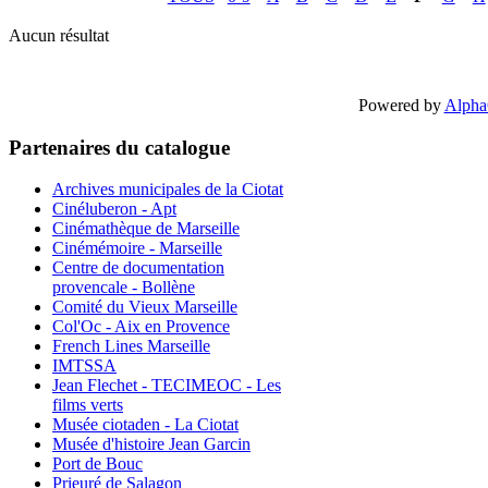
Aucun résultat
Powered by
Alpha
Partenaires du catalogue
Archives municipales de la Ciotat
Cinéluberon - Apt
Cinémathèque de Marseille
Cinémémoire - Marseille
Centre de documentation
provencale - Bollène
Comité du Vieux Marseille
Col'Oc - Aix en Provence
French Lines Marseille
IMTSSA
Jean Flechet - TECIMEOC - Les
films verts
Musée ciotaden - La Ciotat
Musée d'histoire Jean Garcin
Port de Bouc
Prieuré de Salagon