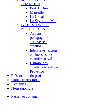
CHANTIER
Port de Bouc
Marseille
La Ciotat
La Seyne sur Mer
INTERVIEWS ET
RESSOURCES
Actions
pédagogiques:
archives en
création
Interviews: acteurs
et cinéastes des
chantiers navals
Histoire des
chantiers navals en
Provence
Présentation du projet
Annuaire des fonds
Actualités
Nous rejoindre
Passer au contenu