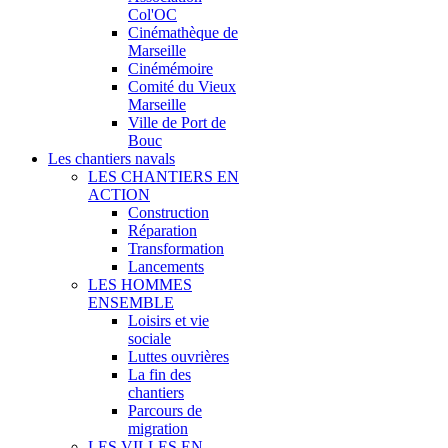
Col'OC
Cinémathèque de
Marseille
Cinémémoire
Comité du Vieux
Marseille
Ville de Port de
Bouc
Les chantiers navals
LES CHANTIERS EN
ACTION
Construction
Réparation
Transformation
Lancements
LES HOMMES
ENSEMBLE
Loisirs et vie
sociale
Luttes ouvrières
La fin des
chantiers
Parcours de
migration
LES VILLES EN