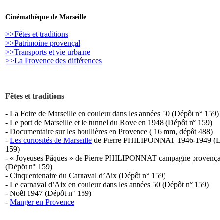
Cinémathèque de Marseille
>>Fêtes et traditions
>>Patrimoine provençal
>>Transports et vie urbaine
>>La Provence des différences
Fêtes et traditions
- La Foire de Marseille en couleur dans les années 50 (Dépôt n° 159)
- Le port de Marseille et le tunnel du Rove en 1948 (Dépôt n° 159)
- Documentaire sur les houllières en Provence ( 16 mm, dépôt 488)
-
Les curiosités de Marseille
de Pierre PHILIPONNAT 1946-1949 (D
159)
- « Joyeuses Pâques » de Pierre PHILIPONNAT campagne provença
(Dépôt n° 159)
- Cinquentenaire du Carnaval d’Aix (Dépôt n° 159)
- Le carnaval d’Aix en couleur dans les années 50 (Dépôt n° 159)
- Noêl 1947 (Dépôt n° 159)
-
Manger en Provence