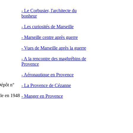
-
Le Corbusier, l'architecte du
bonheur
-
Les curiosités de Marseille
-
Marseille centre après guerre
-
Vues de Marseille après la guerre
-
A la rencontre des maghrébins de
Provence
- Aéronautique en Provence
épôt n°
- La Provence de Cézanne
le en 1948
- Manger en Provence