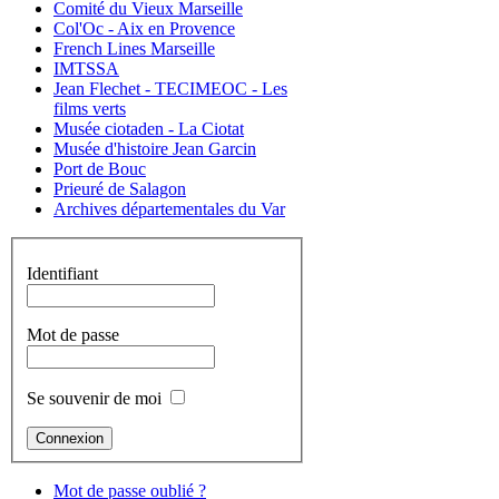
Comité du Vieux Marseille
Col'Oc - Aix en Provence
French Lines Marseille
IMTSSA
Jean Flechet - TECIMEOC - Les
films verts
Musée ciotaden - La Ciotat
Musée d'histoire Jean Garcin
Port de Bouc
Prieuré de Salagon
Archives départementales du Var
Identifiant
Mot de passe
Se souvenir de moi
Mot de passe oublié ?