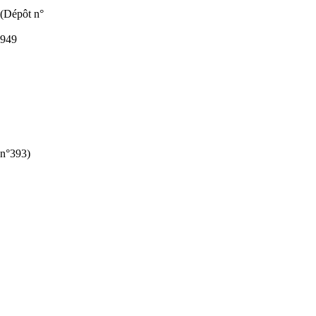
(Dépôt n°
1949
 n°393)