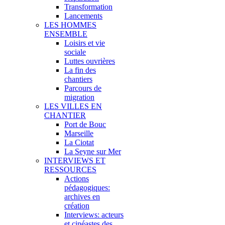
Transformation
Lancements
LES HOMMES
ENSEMBLE
Loisirs et vie
sociale
Luttes ouvrières
La fin des
chantiers
Parcours de
migration
LES VILLES EN
CHANTIER
Port de Bouc
Marseille
La Ciotat
La Seyne sur Mer
INTERVIEWS ET
RESSOURCES
Actions
pédagogiques:
archives en
création
Interviews: acteurs
et cinéastes des