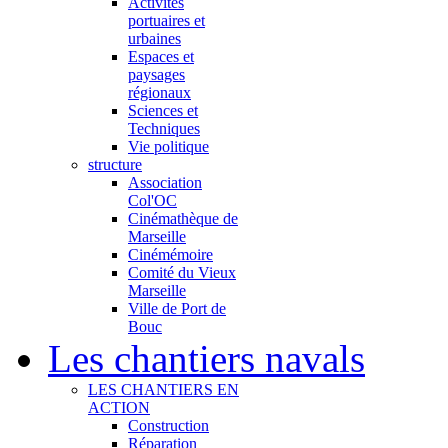
Activités
portuaires et
urbaines
Espaces et
paysages
régionaux
Sciences et
Techniques
Vie politique
structure
Association
Col'OC
Cinémathèque de
Marseille
Cinémémoire
Comité du Vieux
Marseille
Ville de Port de
Bouc
Les chantiers navals
LES CHANTIERS EN
ACTION
Construction
Réparation