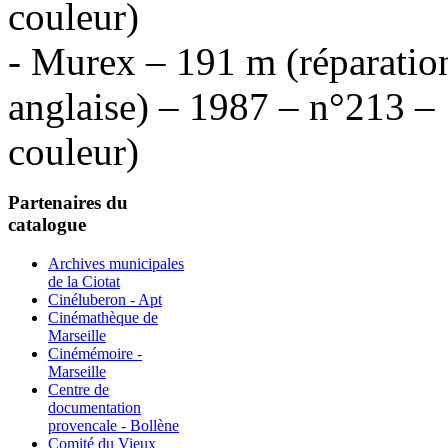
couleur)
- Murex – 191 m (réparation
anglaise) – 1987 – n°213 –
couleur)
Partenaires du
catalogue
Archives municipales
de la Ciotat
Cinéluberon - Apt
Cinémathèque de
Marseille
Cinémémoire -
Marseille
Centre de
documentation
provencale - Bollène
Comité du Vieux