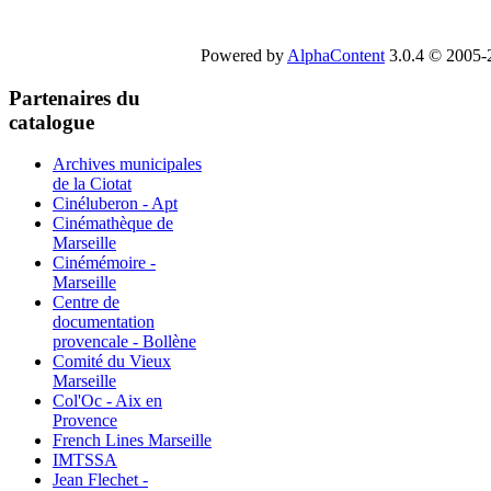
Powered by
AlphaContent
3.0.4 © 2005-2
Partenaires du
catalogue
Archives municipales
de la Ciotat
Cinéluberon - Apt
Cinémathèque de
Marseille
Cinémémoire -
Marseille
Centre de
documentation
provencale - Bollène
Comité du Vieux
Marseille
Col'Oc - Aix en
Provence
French Lines Marseille
IMTSSA
Jean Flechet -