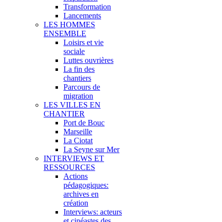
Transformation
Lancements
LES HOMMES
ENSEMBLE
Loisirs et vie
sociale
Luttes ouvrières
La fin des
chantiers
Parcours de
migration
LES VILLES EN
CHANTIER
Port de Bouc
Marseille
La Ciotat
La Seyne sur Mer
INTERVIEWS ET
RESSOURCES
Actions
pédagogiques:
archives en
création
Interviews: acteurs
et cinéastes des