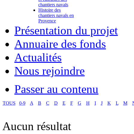
chantiers navals
Histoire des
chantiers navals en
Provence
Présentation du projet
Annuaire des fonds
Actualités
Nous rejoindre
Passer au contenu
TOUS
0-9
A
B
C
D
E
F
G
H
I
J
K
L
M
Aucun résultat