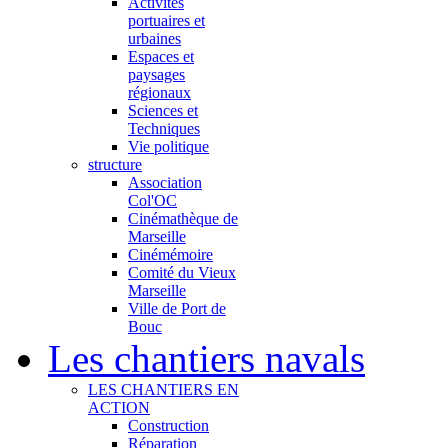
Activités
portuaires et
urbaines
Espaces et
paysages
régionaux
Sciences et
Techniques
Vie politique
structure
Association
Col'OC
Cinémathèque de
Marseille
Cinémémoire
Comité du Vieux
Marseille
Ville de Port de
Bouc
Les chantiers navals
LES CHANTIERS EN
ACTION
Construction
Réparation