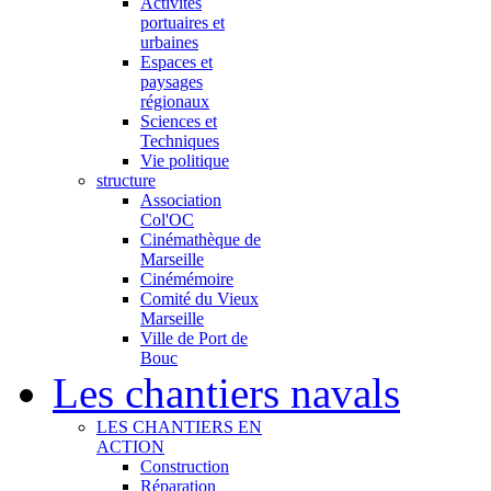
Activités
portuaires et
urbaines
Espaces et
paysages
régionaux
Sciences et
Techniques
Vie politique
structure
Association
Col'OC
Cinémathèque de
Marseille
Cinémémoire
Comité du Vieux
Marseille
Ville de Port de
Bouc
Les chantiers navals
LES CHANTIERS EN
ACTION
Construction
Réparation