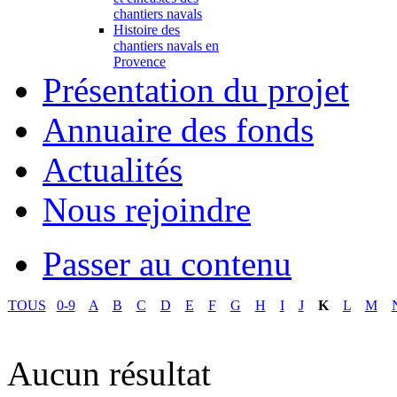
chantiers navals
Histoire des
chantiers navals en
Provence
Présentation du projet
Annuaire des fonds
Actualités
Nous rejoindre
Passer au contenu
TOUS
0-9
A
B
C
D
E
F
G
H
I
J
K
L
M
Aucun résultat