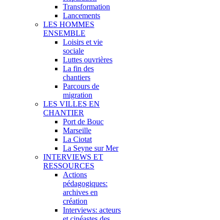
Transformation
Lancements
LES HOMMES
ENSEMBLE
Loisirs et vie
sociale
Luttes ouvrières
La fin des
chantiers
Parcours de
migration
LES VILLES EN
CHANTIER
Port de Bouc
Marseille
La Ciotat
La Seyne sur Mer
INTERVIEWS ET
RESSOURCES
Actions
pédagogiques:
archives en
création
Interviews: acteurs
et cinéastes des