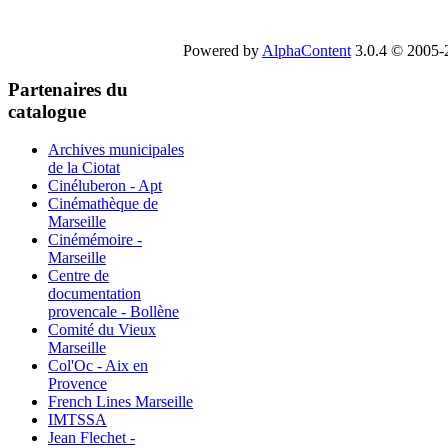
Powered by
AlphaContent
3.0.4 © 2005-2
Partenaires du
catalogue
Archives municipales
de la Ciotat
Cinéluberon - Apt
Cinémathèque de
Marseille
Cinémémoire -
Marseille
Centre de
documentation
provencale - Bollène
Comité du Vieux
Marseille
Col'Oc - Aix en
Provence
French Lines Marseille
IMTSSA
Jean Flechet -