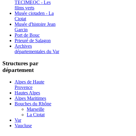
TECIMEOC - Les
films verts
Musée ciotaden - La
Ciotat
Musée d'histoire Jean
Garcin
Port de Bouc
Prieuré de Salagon
Archives
départementales du Var
Structures par
département
Alpes de Haute
Provence
Hautes Alpes
Alpes Maritimes
Bouches du Rhône
Marseille
La Ciotat
Var
Vaucluse