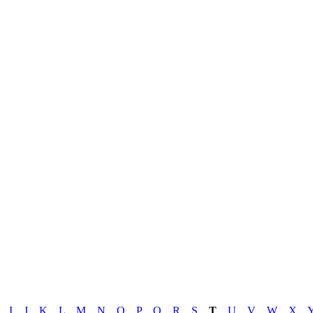
I
J
K
L
M
N
O
P
Q
R
S
T
U
V
W
X