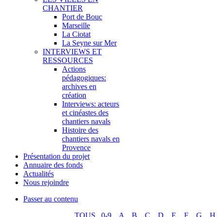
CHANTIER
Port de Bouc
Marseille
La Ciotat
La Seyne sur Mer
INTERVIEWS ET
RESSOURCES
Actions
pédagogiques:
archives en
création
Interviews: acteurs
et cinéastes des
chantiers navals
Histoire des
chantiers navals en
Provence
Présentation du projet
Annuaire des fonds
Actualités
Nous rejoindre
Passer au contenu
TOUS
0-9
A
B
C
D
E
F
G
H