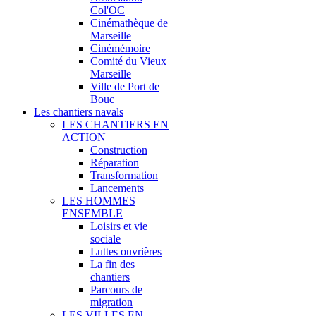
Col'OC
Cinémathèque de
Marseille
Cinémémoire
Comité du Vieux
Marseille
Ville de Port de
Bouc
Les chantiers navals
LES CHANTIERS EN
ACTION
Construction
Réparation
Transformation
Lancements
LES HOMMES
ENSEMBLE
Loisirs et vie
sociale
Luttes ouvrières
La fin des
chantiers
Parcours de
migration
LES VILLES EN