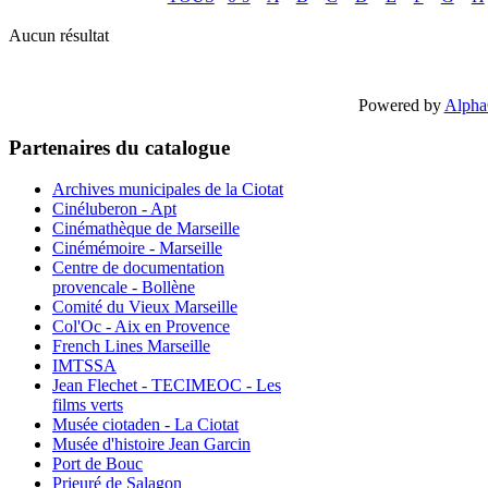
Aucun résultat
Powered by
Alpha
Partenaires du catalogue
Archives municipales de la Ciotat
Cinéluberon - Apt
Cinémathèque de Marseille
Cinémémoire - Marseille
Centre de documentation
provencale - Bollène
Comité du Vieux Marseille
Col'Oc - Aix en Provence
French Lines Marseille
IMTSSA
Jean Flechet - TECIMEOC - Les
films verts
Musée ciotaden - La Ciotat
Musée d'histoire Jean Garcin
Port de Bouc
Prieuré de Salagon