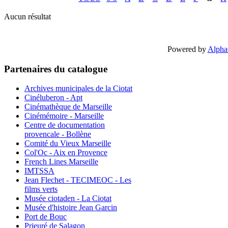
Aucun résultat
Powered by
Alpha
Partenaires du catalogue
Archives municipales de la Ciotat
Cinéluberon - Apt
Cinémathèque de Marseille
Cinémémoire - Marseille
Centre de documentation
provencale - Bollène
Comité du Vieux Marseille
Col'Oc - Aix en Provence
French Lines Marseille
IMTSSA
Jean Flechet - TECIMEOC - Les
films verts
Musée ciotaden - La Ciotat
Musée d'histoire Jean Garcin
Port de Bouc
Prieuré de Salagon