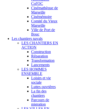
Col'OC
Cinémathèque de
Marseille
Cinémémoire
Comité du Vieux
Marseille
Ville de Port de
Bouc
Les chantiers navals
LES CHANTIERS EN
ACTION
Construction
Réparation
Transformation
Lancements
LES HOMMES
ENSEMBLE
Loisirs et vie
sociale
Luttes ouvrières
La fin des
chantiers
Parcours de
migration
LES VILLES EN