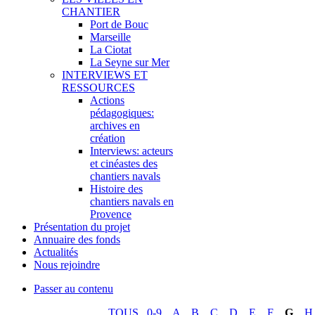
CHANTIER
Port de Bouc
Marseille
La Ciotat
La Seyne sur Mer
INTERVIEWS ET
RESSOURCES
Actions
pédagogiques:
archives en
création
Interviews: acteurs
et cinéastes des
chantiers navals
Histoire des
chantiers navals en
Provence
Présentation du projet
Annuaire des fonds
Actualités
Nous rejoindre
Passer au contenu
TOUS
0-9
A
B
C
D
E
F
G
H