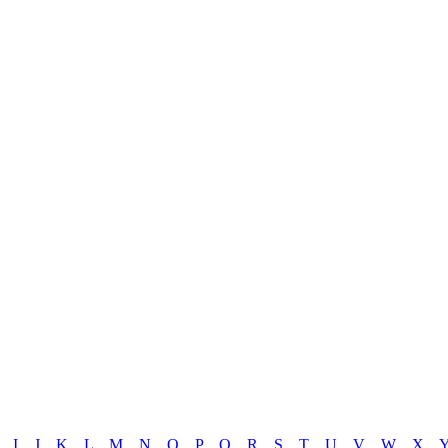
I
J
K
L
M
N
O
P
Q
R
S
T
U
V
W
X