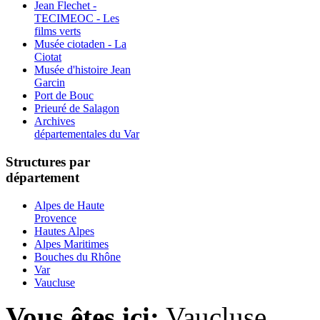
Jean Flechet -
TECIMEOC - Les
films verts
Musée ciotaden - La
Ciotat
Musée d'histoire Jean
Garcin
Port de Bouc
Prieuré de Salagon
Archives
départementales du Var
Structures par
département
Alpes de Haute
Provence
Hautes Alpes
Alpes Maritimes
Bouches du Rhône
Var
Vaucluse
Vous êtes ici:
Vaucluse