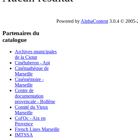
Powered by
AlphaContent
3.0.4 © 2005-2
Partenaires du
catalogue
Archives municipales
de la Ciotat
Cinéluberon - Apt
Cinémathèque de
Marseille
Cinémémoire -
Marseille
Centre de
documentation
provencale - Bollène
Comité du Vieux
Marseille
Col'Oc - Aix en
Provence
French Lines Marseille
IMTSSA