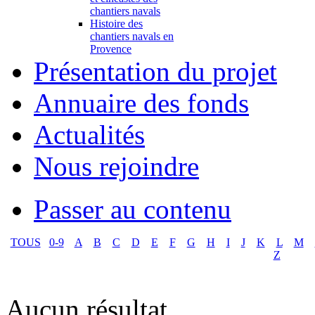
chantiers navals
Histoire des
chantiers navals en
Provence
Présentation du projet
Annuaire des fonds
Actualités
Nous rejoindre
Passer au contenu
TOUS
0-9
A
B
C
D
E
F
G
H
I
J
K
L
M
Z
Aucun résultat