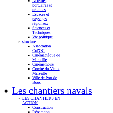
Activités
portuaires et
urbaines
Espaces et
paysages
régionaux
Sciences et
Techniques
Vie politique
structure
Association
Col'OC
Cinémathèque de
Marseille
Cinémémoire
Comité du Vieux
Marseille
Ville de Port de
Bouc
Les chantiers navals
LES CHANTIERS EN
ACTION
Construction
Réparation