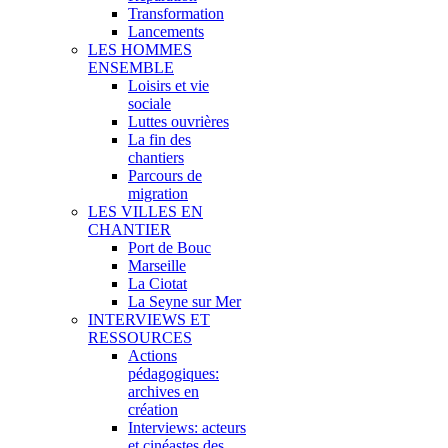
Transformation
Lancements
LES HOMMES
ENSEMBLE
Loisirs et vie
sociale
Luttes ouvrières
La fin des
chantiers
Parcours de
migration
LES VILLES EN
CHANTIER
Port de Bouc
Marseille
La Ciotat
La Seyne sur Mer
INTERVIEWS ET
RESSOURCES
Actions
pédagogiques:
archives en
création
Interviews: acteurs
et cinéastes des